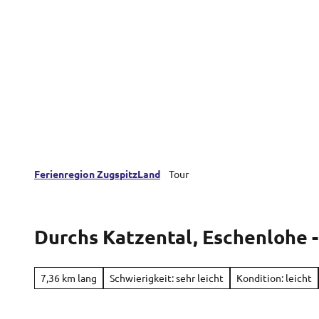
Z
Farchant
Oberau
Eschenlohe
u
m
I
n
h
a
l
t
Ferienregion ZugspitzLand
Tour
Durchs Katzental, Eschenlohe -
7,36 km lang
Schwierigkeit: sehr leicht
Kondition: leicht