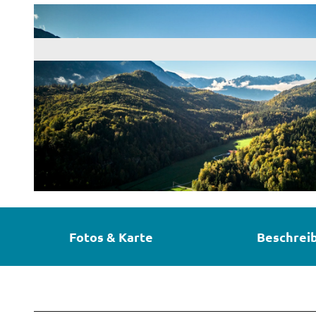
© Ferienregion ZugspitzLand | Anton Brey
Fotos & Karte
Beschrei