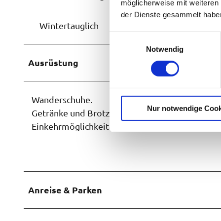
möglicherweise mit weiteren
der Dienste gesammelt habe
Wintertauglich
E
Notwendig
i
Ausrüstung
n
w
i
l
Wanderschuhe.
Nur notwendige Cook
l
Getränke und Brotzeit.
i
Einkehrmöglichkeiten nur innerhalb der Ortsch
g
u
n
g
s
Anreise & Parken
a
u
s