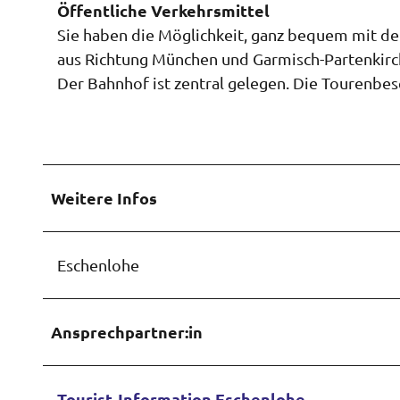
Öffentliche Verkehrsmittel
w
a
Sie haben die Möglichkeit, ganz bequem mit de
h
aus Richtung München und Garmisch-Partenkirc
l
Der Bahnhof ist zentral gelegen. Die Tourenbes
Weitere Infos
Eschenlohe
Ansprechpartner:in
Tourist-Information Eschenlohe