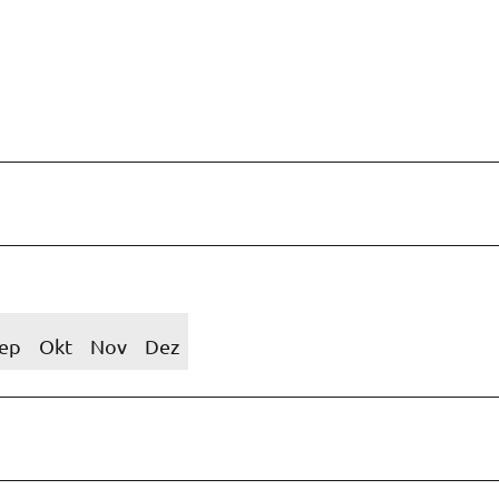
ep
Okt
Nov
Dez