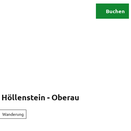
Erleben
Urlaubsplanung
Buchen
Suche
 Höllenstein - Oberau
Wanderung