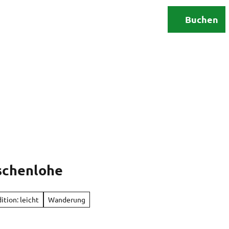
Erleben
Urlaubsplanung
Buchen
Suche
schenlohe
ition: leicht
Wanderung