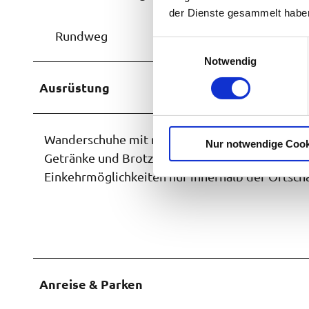
der Dienste gesammelt habe
Rundweg
E
Notwendig
i
n
Ausrüstung
w
i
l
Wanderschuhe mit rutschfester Sohle..
Nur notwendige Cook
l
Getränke und Brotzeit.
i
Einkehrmöglichkeiten nur innerhalb der Ortsch
g
u
n
g
s
a
u
Anreise & Parken
s