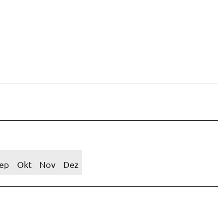
ep
Okt
Nov
Dez