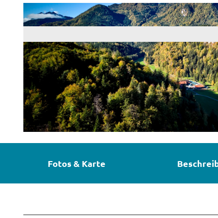
© @brey_photography, Ferienregion ZugspitzLand | Anton Brey
Fotos & Karte
Beschrei