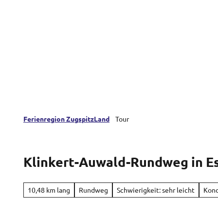
Z
Farchant
Oberau
Eschenlohe
u
m
I
n
h
a
l
t
Ferienregion ZugspitzLand
Tour
Klinkert-Auwald-Rundweg in E
10,48 km lang
Rundweg
Schwierigkeit: sehr leicht
Kond