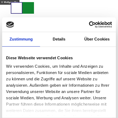
Z
© Wolfgang Ehn
u
Suche
Menü
m
I
n
h
a
Zustimmung
Details
Über Cookies
AGB
l
t
Diese Webseite verwendet Cookies
Wir verwenden Cookies, um Inhalte und Anzeigen zu
Ferienregion ZugspitzLand
AGB
personalisieren, Funktionen für soziale Medien anbieten
zu können und die Zugriffe auf unsere Website zu
analysieren. Außerdem geben wir Informationen zu Ihrer
Verwendung unserer Website an unsere Partner für
Finden Sie hier die Allgemeinen
soziale Medien, Werbung und Analysen weiter. Unsere
Geschäftsbedingungen der
Partner führen diese Informationen möglicherweise mit
weiteren Daten zusammen, die Sie ihnen bereitgestellt
Ferienregion ZugspitzLand
haben oder die sie im Rahmen Ihrer Nutzung der Dienste