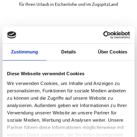
für Ihren Urlaub in Eschenlohe und im ZugspitzLand
Zustimmung
Details
Über Cookies
Diese Webseite verwendet Cookies
Wir verwenden Cookies, um Inhalte und Anzeigen zu
W
personalisieren, Funktionen für soziale Medien anbieten
i
zu können und die Zugriffe auf unsere Website zu
s
analysieren. Außerdem geben wir Informationen zu Ihrer
s
© Fer
e
Verwendung unserer Website an unsere Partner für
ienre
gion
Zugs
n
soziale Medien, Werbung und Analysen weiter. Unsere
pitzL
and |
Anto
s
Partner führen diese Informationen möglicherweise mit
n Bre
y
w
weiteren Daten zusammen, die Sie ihnen bereitgestellt