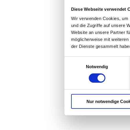
Diese Webseite verwendet 
Wir verwenden Cookies, um I
und die Zugriffe auf unsere 
Website an unsere Partner fü
möglicherweise mit weiteren
der Dienste gesammelt habe
E
Notwendig
i
n
w
i
l
Nur notwendige Cook
l
i
g
u
n