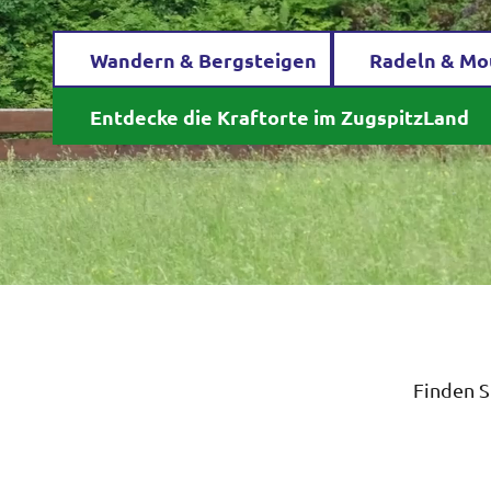
Wandern & Bergsteigen
Radeln & Mo
Entdecke die Kraftorte im ZugspitzLand
Finden S