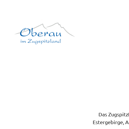
Logo der Tourist-Information Oberau im ZugspitzLand
Das Zugspitz
Estergebirge, 