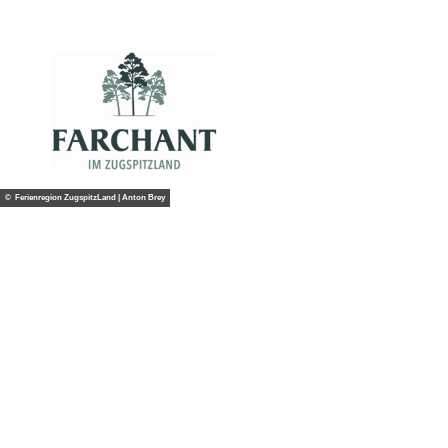
Logo der Tourist-Information Farchant im ZugspitzLand
© Ferienregion ZugspitzLand | Anton Brey