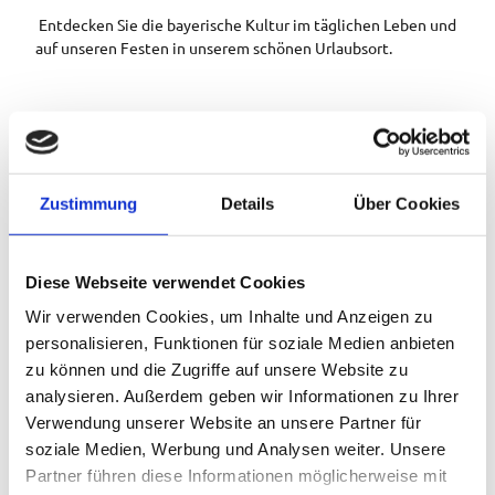
Entdecken Sie die bayerische Kultur im täglichen Leben und
auf unseren Festen in unserem schönen Urlaubsort.
Zustimmung
Details
Über Cookies
Diese Webseite verwendet Cookies
Wir verwenden Cookies, um Inhalte und Anzeigen zu
personalisieren, Funktionen für soziale Medien anbieten
B
r
zu können und die Zugriffe auf unsere Website zu
a
analysieren. Außerdem geben wir Informationen zu Ihrer
u
Verwendung unserer Website an unsere Partner für
© To
c
urist-I
nfor
soziale Medien, Werbung und Analysen weiter. Unsere
matio
h
n Esc
henlo
Partner führen diese Informationen möglicherweise mit
he |
t
Wolf