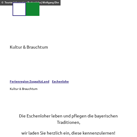
Z
© Tourist-Information Eschenlohe | Wolfgang Ehn
u
Suche
Menü
m
I
n
h
a
Kultur & Brauchtum
l
t
Ferienregion ZugspitzLand
Eschenlohe
Kultur & Brauchtum
Die Eschenloher leben und pflegen die bayerischen
Traditionen,
wir laden Sie herzlich ein, diese kennenzulernen!