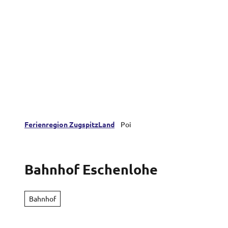
Z
Farchant
Oberau
Eschenlohe
u
m
I
n
h
a
l
t
Ferienregion ZugspitzLand
Poi
Bahnhof Eschenlohe
Bahnhof