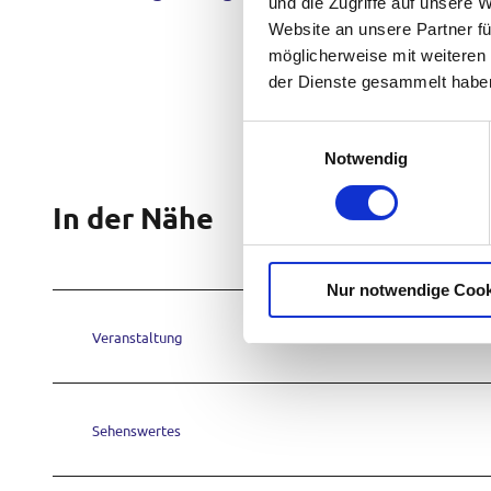
und die Zugriffe auf unsere 
Website an unsere Partner fü
möglicherweise mit weiteren
der Dienste gesammelt habe
E
Notwendig
i
n
In der Nähe
w
i
l
Nur notwendige Cook
l
i
Veranstaltung
g
u
n
g
Sehenswertes
s
a