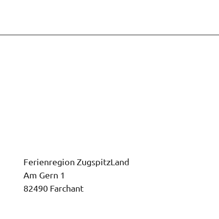
Ferienregion ZugspitzLand
Am Gern 1
82490 Farchant
I
F