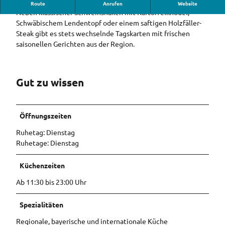
In der Oberauer Alm gibt es für jeden Geschmack etwas
Route
Anrufen
Website
Neben klassischer Schweinshaxen mit Kartoffelknödel,
Schwäbischem Lendentopf oder einem saftigen Holzfäller-
Steak gibt es stets wechselnde Tagskarten mit frischen
saisonellen Gerichten aus der Region.
Gut zu wissen
Öffnungszeiten
Ruhetag: Dienstag
Ruhetage: Dienstag
Küchenzeiten
Ab 11:30 bis 23:00 Uhr
Spezialitäten
Regionale, bayerische und internationale Küche