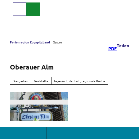
Z
u
Suche
Menü
m
I
n
h
a
Ferienregion ZugspitzLand
Gastro
Teilen
PDF
l
t
Oberauer Alm
Biergarten
Gaststätte
bayerisch, deutsch, regionale Küche
© Tourist-Info Oberau