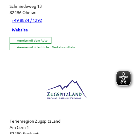
Schmiedeweg 13
82496
Oberau
+49 8824 / 1292
Website
Anreise mit dem Auto
Anreise mit öffentlichen Verkehrsmitteln
Logo der Ferienregion ZugspitzLand mit den Orten Farchant, Oberau und Eschenlohe
Ferienregion ZugspitzLand
Am Gern 1
82490 Farchant