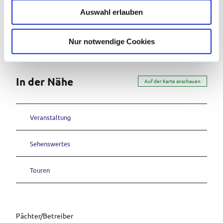
u
Organisation
Auswahl erlauben
s
Ferienregion ZugspitzLand
w
a
Nur notwendige Cookies
h
l
In der Nähe
Auf der Karte anschauen
Veranstaltung
Sehenswertes
Touren
Pächter/Betreiber