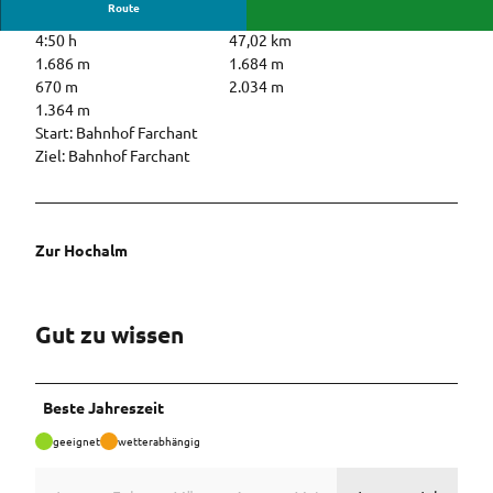
Route
4:50 h
47,02 km
1.686 m
1.684 m
670 m
2.034 m
1.364 m
Start: Bahnhof Farchant
Ziel: Bahnhof Farchant
Zur Hochalm
Gut zu wissen
Beste Jahreszeit
geeignet
wetterabhängig