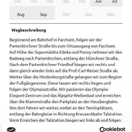
Jan
Feb
Mär
Apr
Mai
Jun
Jul
Aug
Sep
Okt
Nov
Dez
Wegbeschreibung
Beginnend am Bahnhof in Farchant, folgen wir der
Partenkirchner Straße bis zum Ortsausgang von Farchant.
Auf Höhe der Supermärkte Edeka und Penny nehmen wir den
Radweg nach Partenkirchen, entlang der Münchner Straße.
Nach dem Partenkirchner Friedhof biegen wir rechts und
dann gleich wieder links auf die Prof.-Carl-Reiser Straße ab.
Weiter über die Hindenburgstraße gelangen wir zum Beginn
der Fußgängerzone. Diese lassen wir rechts liegen und
folgen der Olympiastraße. Wir passieren das Olympia-
Eissport-Zentrum und das Alpspitz-Wellenbad und erreichen
über die Klammstraße den Parkplatz an der Hausbergbahn.
Von dort fahren wir weiter, vorbei an den Tennisplätzen,
entlang der Bahngleise in Richtung Kreuzeckbahn Talstation.
Vorm Erreichen der Talstation biegen wir links ab und folgen
dem Weg zur Aule Alm. Kurz vor der Aule Alm nehmen wir