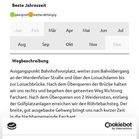
Beste Jahreszeit
geeignet
wetterabhängig
Jan
Feb
Mär
Apr
Mai
Jun
Jul
Aug
Sep
Okt
Nov
Dez
Wegbeschreibung
Ausgangspunkt Bahnhofsvorplatz, weiter zum Bahnübergang
an der Werdenfelser Straße und über den Loisachdamm bis
zur Loisachbrücke. Nach dem Überqueren der Brücke halten
wir uns rechts und begehen den geteerten Weg Richtung
Farchant. Nach dem Überqueren von 2 Weiderosten, entlang
der Golfplatzanlagen erreichen wir den Röhrlebachsteg. Der
breite, gut ausgebaute Gehweg bringt uns nach kurzer Zeit
in die Nachbargemeinde Farchant.
Toureigenschaften