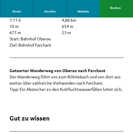
Buchen
Route
Anrufen
Website
1:11 h
4,88 km
10 m
654 m
677 m
23 m
Start: Bahnhof Oberau
Ziel: Bahnhof Farchant
Geteerter Wanderweg von Oberau nach Farchant
Der Wanderweg führt uns zum Röhrlebach und von dort aus
weiter über zahlreiche Viehweiden nach Farchant.
Tipp: Ein Abstecher zu den Kuhfluchtwasserfällen lohnt sich.
Gut zu wissen