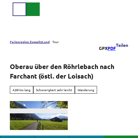
Z
u
Suche
Menü
m
I
n
h
a
Ferienregion ZugspitzLand
Tour
Teilen
GPX
PDF
l
t
Oberau über den Röhrlebach nach
Farchant (östl. der Loisach)
4,88 km lang
Schwierigkeit: sehr leicht
Wanderung
© Tourist-Information Oberau | Wolfgang Ehn