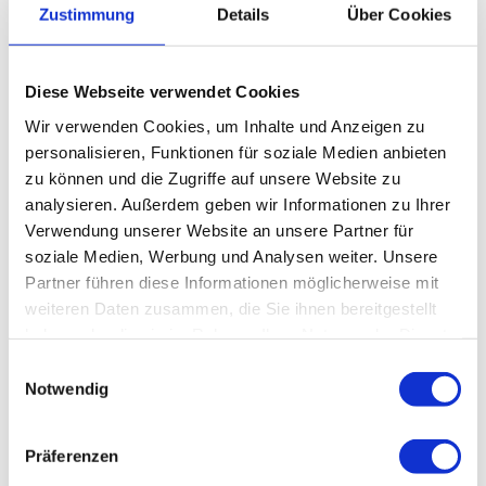
Zustimmung
Details
Über Cookies
Beschilderung
Diese Webseite verwendet Cookies
Gute Anbindung an ÖPNV
Wir verwenden Cookies, um Inhalte und Anzeigen zu
personalisieren, Funktionen für soziale Medien anbieten
Kinderwagentauglich
zu können und die Zugriffe auf unsere Website zu
analysieren. Außerdem geben wir Informationen zu Ihrer
Talwanderweg
Verwendung unserer Website an unsere Partner für
soziale Medien, Werbung und Analysen weiter. Unsere
Anreise & Parken
Partner führen diese Informationen möglicherweise mit
Anfahrt
weiteren Daten zusammen, die Sie ihnen bereitgestellt
Sie haben die Möglichkeit, ganz bequem mit der Deutschen
haben oder die sie im Rahmen Ihrer Nutzung der Dienste
Bahn oder mit den Bussen des Regionalverkehrs Oberbayern
gesammelt haben.
(RVO) nach Oberau anzureisen.
E
Der Bahnhof in Oberau ist zentral gelegen und unsere
Notwendig
i
Wanderungen starten ab dem Bahnhofsvorplatz.
n
Öffentliche Verkehrsmittel
w
Präferenzen
Oberau:
Anbindung an die DB aus Richtung München und
i