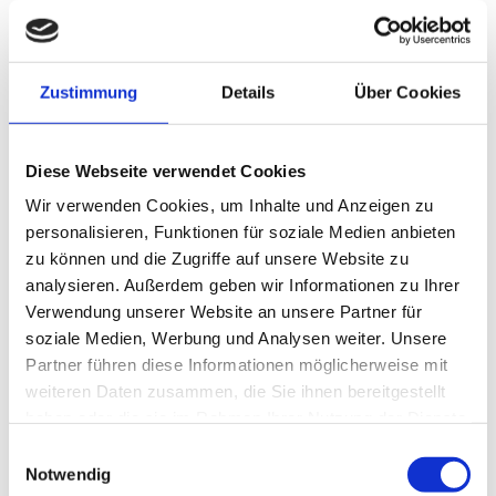
Beste Jahreszeit
geeignet
wetterabhängig
Zustimmung
Details
Über Cookies
Jan
Feb
Mär
Apr
Mai
Jun
Jul
Aug
Sep
Okt
Nov
Dez
Diese Webseite verwendet Cookies
Wegbeschreibung
Wir verwenden Cookies, um Inhalte und Anzeigen zu
personalisieren, Funktionen für soziale Medien anbieten
Auf ca. 4,1 km erstreckt sich diese Rundtour und eignet sich
zu können und die Zugriffe auf unsere Website zu
gleichermaßen für klassische Langläufer, als auch für Skater.
analysieren. Außerdem geben wir Informationen zu Ihrer
Grandiose Bergblicke garantiert!
Verwendung unserer Website an unsere Partner für
Toureigenschaften
soziale Medien, Werbung und Analysen weiter. Unsere
Partner führen diese Informationen möglicherweise mit
Rundweg
weiteren Daten zusammen, die Sie ihnen bereitgestellt
haben oder die sie im Rahmen Ihrer Nutzung der Dienste
Weitere Infos
gesammelt haben.
E
Notwendig
Farchant
i