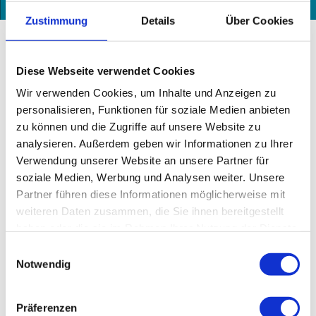
Route
Gut zu wissen
Zustimmung
Details
Über Cookies
Organisation
Diese Webseite verwendet Cookies
Ferienregion ZugspitzLand
Wir verwenden Cookies, um Inhalte und Anzeigen zu
personalisieren, Funktionen für soziale Medien anbieten
zu können und die Zugriffe auf unsere Website zu
analysieren. Außerdem geben wir Informationen zu Ihrer
Verwendung unserer Website an unsere Partner für
In der Nähe
Auf der Karte anschauen
soziale Medien, Werbung und Analysen weiter. Unsere
Partner führen diese Informationen möglicherweise mit
weiteren Daten zusammen, die Sie ihnen bereitgestellt
Veranstaltung
haben oder die sie im Rahmen Ihrer Nutzung der Dienste
gesammelt haben.
E
Sehenswertes
Notwendig
i
n
Touren
w
Präferenzen