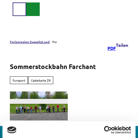
Z
u
Suche
Menü
m
I
n
h
a
Ferienregion ZugspitzLand
Poi
Teilen
PDF
l
t
Sommerstockbahn Farchant
Funsport
Gästekarte ZR
© Tourist-Information Farchant |
CC-BY-NC-ND