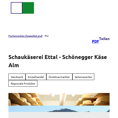
Z
u
Suche
Menü
m
I
n
h
a
Ferienregion ZugspitzLand
Poi
Teilen
PDF
l
t
Schaukäserei Ettal - Schönegger Käse
Alm
Handwerk
Einzelhandel
Direktvermarkter
Sehenswertes
Regionale Produkte