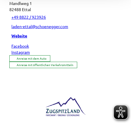
Mandlweg 1
82488
Ettal
+49 8822 / 923926
laden-ettal@schoenegger.com
Website
Facebook
Instagram
Anreise mit dem Auto
Anreise mit öffentlichen Verkehrsmitteln
Logo der Ferienregion ZugspitzLand mit den Orten Farchant, Oberau und Eschenlohe