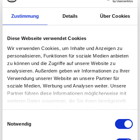
Schaukäsen
( Mai bis Oktober jeden Donnerstag um
11:30 Uhr, Eintritt 12€, vorherige Anmeldung
Zustimmung
Details
Über Cookies
erwünscht)
Heumilchkäse-Genusspräsentation
( Ende Februar
bis Oktober jeden Samstag um 11:00 Uhr, Eintritt
6,50€, ohne Anmeldung vorher)
Diese Webseite verwendet Cookies
Almfrühstück
(jeden 1. und 3. Sonntag im Monat für
Wir verwenden Cookies, um Inhalte und Anzeigen zu
19,80€ p.P., Reservierung unter 08822 923926)
personalisieren, Funktionen für soziale Medien anbieten
Besuchen Sie die Schaukäserei Ettal und lassen sich von der
zu können und die Zugriffe auf unsere Website zu
Tradition und Qualität der regionalen Käseproduktion
analysieren. Außerdem geben wir Informationen zu Ihrer
begeistern!
Verwendung unserer Website an unsere Partner für
soziale Medien, Werbung und Analysen weiter. Unsere
Partner führen diese Informationen möglicherweise mit
weiteren Daten zusammen, die Sie ihnen bereitgestellt
Gut zu wissen
haben oder die sie im Rahmen Ihrer Nutzung der Dienste
gesammelt haben.
E
Notwendig
Öffnungszeiten
i
n