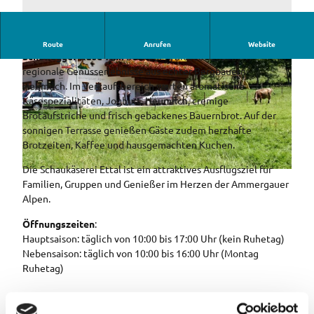
Die
Schaukäserei Ettal
, seit dem 1. Oktober 2025 von der
Route
Anrufen
Website
Schönegger Käse-Alm
betrieben, bietet Besuchern
regionale Genusserlebnisse aus echter Bergbauern-
Heumilch. Im Verkaufsbereich warten aromatische
Käsespezialitäten, Joghurt, Heumilch, cremige
Brotaufstriche und frisch gebackenes Bauernbrot. Auf der
sonnigen Terrasse genießen Gäste zudem herzhafte
Brotzeiten, Kaffee und hausgemachten Kuchen.
Die Schaukäserei Ettal ist ein attraktives Ausflugsziel für
© Ammergauer Alpen GmbH, Hans-Peter Schoene
Familien, Gruppen und Genießer im Herzen der Ammergauer
Alpen.
Öffnungszeiten
:
Hauptsaison: täglich von 10:00 bis 17:00 Uhr (kein Ruhetag)
Nebensaison: täglich von 10:00 bis 16:00 Uhr (Montag
Ruhetag)
besonderes Angebot: