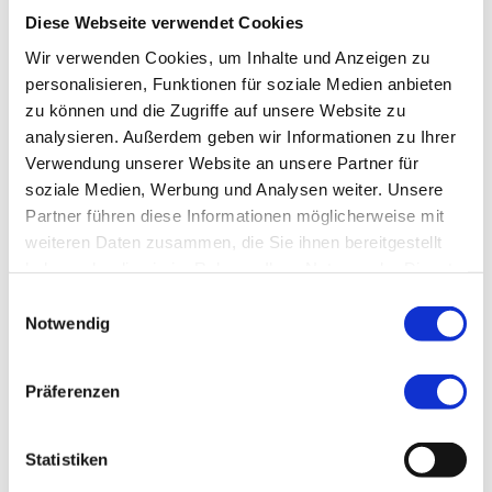
Diese Webseite verwendet Cookies
Wir verwenden Cookies, um Inhalte und Anzeigen zu
personalisieren, Funktionen für soziale Medien anbieten
Lizenz (Stammdaten)
zu können und die Zugriffe auf unsere Website zu
Zugspitz Region GmbH
analysieren. Außerdem geben wir Informationen zu Ihrer
Verwendung unserer Website an unsere Partner für
soziale Medien, Werbung und Analysen weiter. Unsere
Partner führen diese Informationen möglicherweise mit
weiteren Daten zusammen, die Sie ihnen bereitgestellt
haben oder die sie im Rahmen Ihrer Nutzung der Dienste
Dieser Seiteninhalt wurde teilweise oder vollständig durch KI
gesammelt haben.
E
optimiert oder erstellt.
Notwendig
i
n
w
Präferenzen
i
l
In der Nähe
l
Statistiken
Auf der Karte anschauen
i