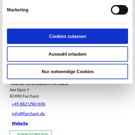
g
Marketing
u
Veranstaltung
n
g
Sehenswertes
s
Cookies zulassen
a
Touren
u
Auswahl erlauben
s
w
a
Nur notwendige Cookies
Kontaktdaten
h
Tourist-Information Farchant
l
Am Gern 1
82490
Farchant
+49 8821/961696
info@farchant.de
Website
Anreise mit dem Auto