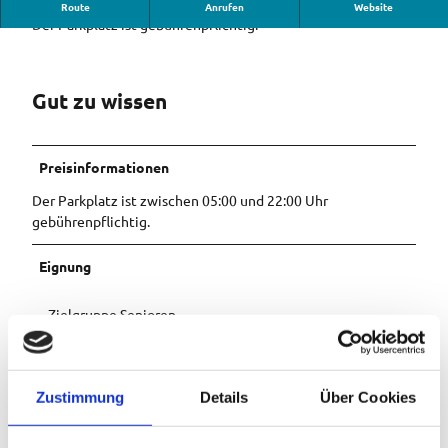
Parkplatz am Schwimmbad Farchant mit 180 Stellplätzen.
Route
Anrufen
Website
Der Parkplatz ist gebührenpflichtig.
Gut zu wissen
Preisinformationen
Der Parkplatz ist zwischen 05:00 und 22:00 Uhr
gebührenpflichtig.
Eignung
Zielgruppe Senioren
Kinderwagentauglich
Zustimmung
Details
Über Cookies
Barrierefreiheit
Reisen für Alle