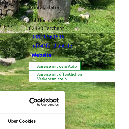
ges.
Kontaktdaten
n
Das
Kuhfluchtweg
n ganz
82490
Farchant
08821 961696
fad
info@farchant.de
. Vom
Website
Anreise mit dem Auto
Anreise mit öffentlichen
Verkehrsmitteln
Über Cookies