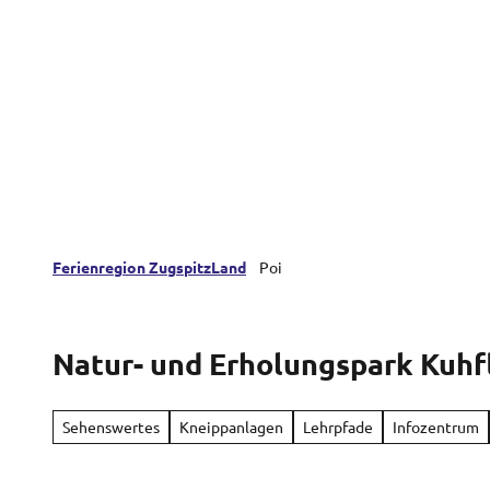
Z
Farchant
Oberau
Eschenlohe
u
m
I
n
h
a
l
t
Ferienregion ZugspitzLand
Poi
Natur- und Erholungspark Kuhf
Sehenswertes
Kneippanlagen
Lehrpfade
Infozentrum