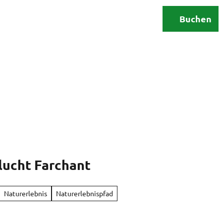
Erleben
Urlaubsplanung
Buchen
Suche
lucht Farchant
Naturerlebnis
Naturerlebnispfad