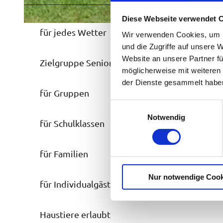
g
Diese Webseite verwendet 
B
für jedes Wetter
Wir verwenden Cookies, um I
r
und die Zugriffe auf unsere 
u
Website an unsere Partner fü
Zielgruppe Senioren
n
möglicherweise mit weiteren
n
der Dienste gesammelt habe
für Gruppen
e
E
n
Notwendig
i
für Schulklassen
m
n
i
w
t
für Familien
i
S
l
i
Nur notwendige Cook
l
für Individualgäste
i
t
g
z
u
Haustiere erlaubt
b