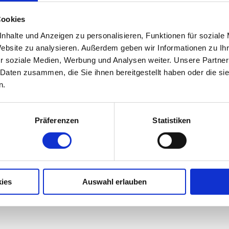
l
z
Cookies
.
nhalte und Anzeigen zu personalisieren, Funktionen für soziale
j
Website zu analysieren. Außerdem geben wir Informationen zu I
p
r soziale Medien, Werbung und Analysen weiter. Unsere Partner
g
 Daten zusammen, die Sie ihnen bereitgestellt haben oder die s
n.
Präferenzen
Statistiken
ies
Auswahl erlauben