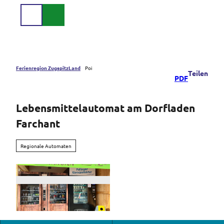
Z
u
Suche
Menü
m
I
n
h
a
Ferienregion ZugspitzLand
Poi
Teilen
PDF
l
t
Lebensmittelautomat am Dorfladen
Farchant
Regionale Automaten
L