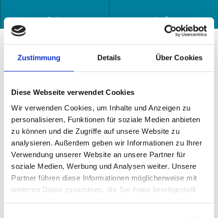
e
b
Neben dem Dorfladen befindet sich der
Route
Anrufen
e
Lebensmittelautomat.
n
Hier finden Sie Wurst, Suppen, Joghurt, Eis, Süßigkeiten und
s
Vieles mehr.
m
Zustimmung
Details
Über Cookies
i
t
Gut zu wissen
t
Diese Webseite verwendet Cookies
e
l
Wir verwenden Cookies, um Inhalte und Anzeigen zu
a
Organisation
personalisieren, Funktionen für soziale Medien anbieten
u
zu können und die Zugriffe auf unsere Website zu
Ferienregion ZugspitzLand
t
analysieren. Außerdem geben wir Informationen zu Ihrer
o
Verwendung unserer Website an unsere Partner für
m
soziale Medien, Werbung und Analysen weiter. Unsere
a
t
Partner führen diese Informationen möglicherweise mit
i
In der Nähe
weiteren Daten zusammen, die Sie ihnen bereitgestellt
Auf der Karte anschauen
n
haben oder die sie im Rahmen Ihrer Nutzung der Dienste
F
gesammelt haben.
E
A