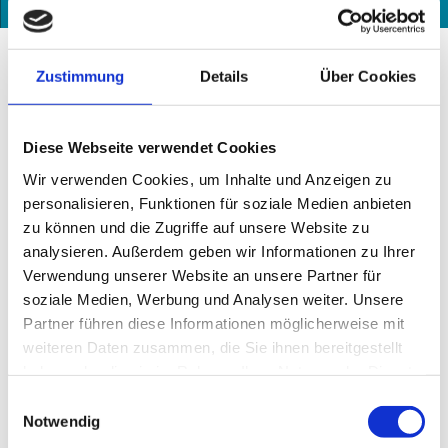
Route
Anrufen
Website
Gut zu wissen
Zustimmung
Details
Über Cookies
Öffnungszeiten
Hochalmbahn
Verkehrt halbstündlich während der Betriebszeiten der
Diese Webseite verwendet Cookies
Alpspitzbahn.
Wir verwenden Cookies, um Inhalte und Anzeigen zu
Letzte Berg- bzw. Talfahrt jeweils 15 Minuten vor der
personalisieren, Funktionen für soziale Medien anbieten
Alpspitzbahn.
zu können und die Zugriffe auf unsere Website zu
Zwischenfahrten nach Bedarf
analysieren. Außerdem geben wir Informationen zu Ihrer
Fahrzeit 4 Min.
Verwendung unserer Website an unsere Partner für
soziale Medien, Werbung und Analysen weiter. Unsere
Partner führen diese Informationen möglicherweise mit
weiteren Daten zusammen, die Sie ihnen bereitgestellt
In der Nähe
haben oder die sie im Rahmen Ihrer Nutzung der Dienste
Auf der Karte anschauen
gesammelt haben.
E
Notwendig
i
Sehenswertes