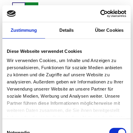
Z
u
Ferienregion ZugspitzLand
Package
Suche
Menü
m
I
n
Zustimmung
Details
Über Cookies
h
a
l
Logo der Ferienregion ZugspitzLand mit den Orten Farchant, Oberau und Eschenlohe
Diese Webseite verwendet Cookies
t
Wir verwenden Cookies, um Inhalte und Anzeigen zu
personalisieren, Funktionen für soziale Medien anbieten
Ferienregion ZugspitzLand
zu können und die Zugriffe auf unsere Website zu
Am Gern 1
82490 Farchant
analysieren. Außerdem geben wir Informationen zu Ihrer
Verwendung unserer Website an unsere Partner für
soziale Medien, Werbung und Analysen weiter. Unsere
I
F
n
a
Partner führen diese Informationen möglicherweise mit
s
c
weiteren Daten zusammen, die Sie ihnen bereitgestellt
t
e
haben oder die sie im Rahmen Ihrer Nutzung der Dienste
a
b
gesammelt haben.
Telefon
+49(0)8821 961635
E
g
o
info@zugspitzland.de
Notwendig