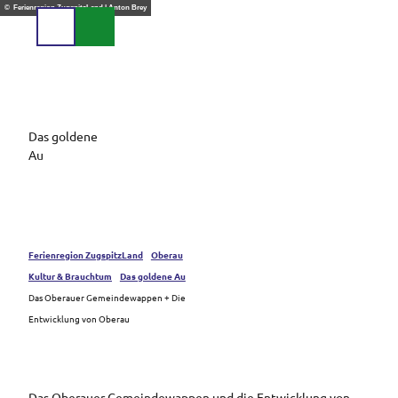
Z
© Ferienregion ZugspitzLand | Anton Brey
u
Suche
Menü
m
I
n
h
a
Das goldene
l
Au
t
Ferienregion ZugspitzLand
Oberau
Kultur & Brauchtum
Das goldene Au
Das Oberauer Gemeindewappen + Die
Entwicklung von Oberau
Das Oberauer Gemeindewappen und die Entwicklung von