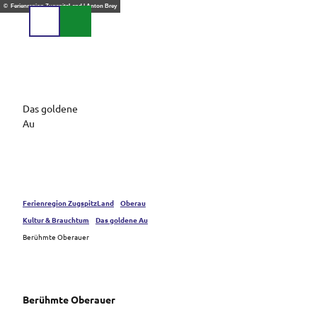
Z
© Ferienregion ZugspitzLand | Anton Brey
u
Suche
Menü
m
I
n
h
a
Das goldene
l
Au
t
Ferienregion ZugspitzLand
Oberau
Kultur & Brauchtum
Das goldene Au
Berühmte Oberauer
Berühmte Oberauer