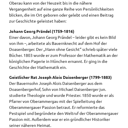
Oberau kann von der Neuzeit bis in die nähere
Vergangenheit auf eine ganze Reihe von Persönlichkeiten
blicken, die im Ort geboren oder gelebt und einen Beitrag
zur Geschichte geleistet haben:
Johann Georg Prändel (1759-1816)
Einer davon, Johann Georg Prändel – leider gibt es kein Bild
von ihm –, arbeitete als Bauernknecht auf dem Hof der
Doasenberger. Der „Mann ohne Gesicht“ schrieb später viele
Bücher. 1803 wurde er zum Professor der Mathematik an der
königlichen Pagerie in München ernannt. Er ging in die
Geschichte der Mathematik ein.
Geistlicher Rat Joseph Alois Daisenberger (1799-1883)
Der Bauernsohn Joseph Alois Daisenberger aus dem
Doasenbergerhof, Sohn von Michael Daisenberger jun.
studierte Theologie und wurde Priester. 1850 wurde er als
Pfarrer von Oberammergau mit der Spielleitung der
Oberammergauer Passion betraut. Er reformierte das
Pestspiel und begründete den Weltruf der Oberammergauer
Passion mit. Außerdem war er ein gründlicher Historiker
seiner näheren Heimat.