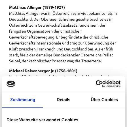
Matthias Allinger (1879-1927)
Matthias Allinger war in Österreich sehr viel bekannter als in
Deutschland. Der Oberauer Schreinergeselle brachte es in
Österreich zum Gewerkschaftssekretär und einem der
fähigsten Organisatoren der christlichen
Gewerkschaftsbewegung. Er begründete die christliche
Gewerkschaftsinternationale und trug zur Überwindung der
Kluft zwischen Frankreich und Deutschland bei. Als er früh
starb, hielt der damalige Bundeskanzler Österreichs Prälat
Seipel, der katholischer Priester war, die Trauerrede.
Michael Daisenberger jr. (1758-1801)
Michael Daisenberger jr. ist – wie auch sein Vater – durch
seine Aufzeichnungen weit über das Dorf hinaus bekannt
geworden, schrieben von 1765 bis 1797 ihr Leben in
Tagebüchern auf und ließen so Jahrhunderte später die
Zustimmung
Details
Über Cookies
Menschen an dem bäuerlichen Leben im 18. Jahrhundert
teilhaben
Pater Othmar Weis (1769-1843)
Diese Webseite verwendet Cookies
Der in Bayersoien geborene Ettaler Benediktiner Pater