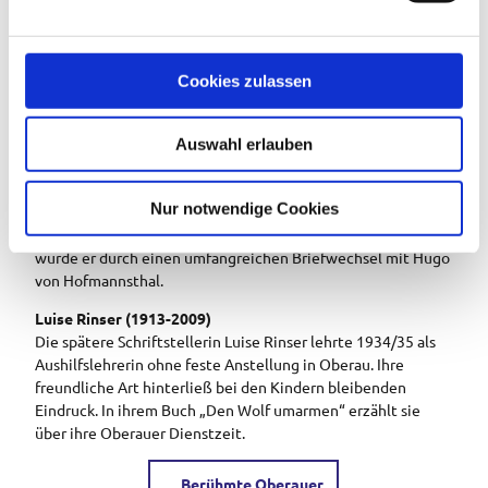
n
Theodor Poettinger (1869-1936)
g
Theodor Poettinger, der zweite Industriepionier, erwarb die
s
Cookies zulassen
Säge von Ludwig Daisenberger und baute sie zu einem
a
großen Sägewerk aus. Pöttinger war u.a. ein großer Förderer
u
des Deutschen Museums in München.
Auswahl erlauben
s
Rudolf Pannwitz (1881-1969)
w
Der Dichter und Philosoph Rudolph Pannwitz lebte von
a
Nur notwendige Cookies
1911-1915 in Oberau und verfasste hier unter anderem seine
h
Werke „Zur Formenkunde der Kirche“ und „Dionys“. Bekannt
wurde er durch einen umfangreichen Briefwechsel mit Hugo
l
von Hofmannsthal.
Luise Rinser (1913-2009)
Die spätere Schriftstellerin Luise Rinser lehrte 1934/35 als
Aushilfslehrerin ohne feste Anstellung in Oberau. Ihre
freundliche Art hinterließ bei den Kindern bleibenden
Eindruck. In ihrem Buch „Den Wolf umarmen“ erzählt sie
über ihre Oberauer Dienstzeit.
Berühmte Oberauer