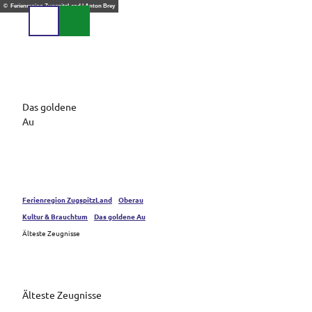
Z
© Ferienregion ZugspitzLand | Anton Brey
u
Suche
Menü
m
I
n
h
a
Das goldene
l
Au
t
Ferienregion ZugspitzLand
Oberau
Kultur & Brauchtum
Das goldene Au
Älteste Zeugnisse
Älteste Zeugnisse