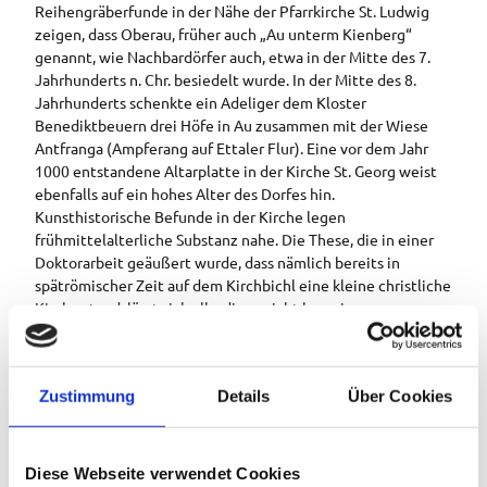
Reihengräberfunde in der Nähe der Pfarrkirche St. Ludwig
zeigen, dass Oberau, früher auch „Au unterm Kienberg“
genannt, wie Nachbardörfer auch, etwa in der Mitte des 7.
Jahrhunderts n. Chr. besiedelt wurde. In der Mitte des 8.
Jahrhunderts schenkte ein Adeliger dem Kloster
Benediktbeuern drei Höfe in Au zusammen mit der Wiese
Antfranga (Ampferang auf Ettaler Flur). Eine vor dem Jahr
1000 entstandene Altarplatte in der Kirche St. Georg weist
ebenfalls auf ein hohes Alter des Dorfes hin.
Kunsthistorische Befunde in der Kirche legen
frühmittelalterliche Substanz nahe. Die These, die in einer
Doktorarbeit geäußert wurde, dass nämlich bereits in
spätrömischer Zeit auf dem Kirchbichl eine kleine christliche
Kirche stand, lässt sich allerdings nicht beweisen.
St. Georg auf dem Bühel wird erstmals im Jahre 1315, also
noch vor der Gründung des Klosters Ettal, in der
Konradinischen Matrikel erwähnt. Die Filialkirche gehörte
Zustimmung
Details
Über Cookies
zur Urpfarre Garmisch und hatte Begräbnisrecht. Vor allem
der Verkauf des Gipses und die Flößerei brachten viel
Stiftungsgeld in die Kasse des Filialgotteshauses. Die
Kirchenstiftung St. Georg hatte insbesonders im 18.
Diese Webseite verwendet Cookies