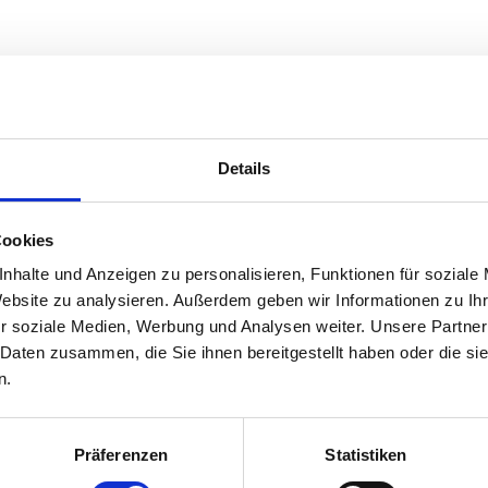
Details
Cookies
Beschreibung
Gut zu wisse
nhalte und Anzeigen zu personalisieren, Funktionen für soziale
Website zu analysieren. Außerdem geben wir Informationen zu I
r soziale Medien, Werbung und Analysen weiter. Unsere Partner
 Daten zusammen, die Sie ihnen bereitgestellt haben oder die s
n.
stattet mit allem, was zu einem angenehmen
finden Sie unter: Ferienwohnung Fricken: https://www.
amer: https://www.traum-ferienwohnungen.de/140322
Präferenzen
Statistiken