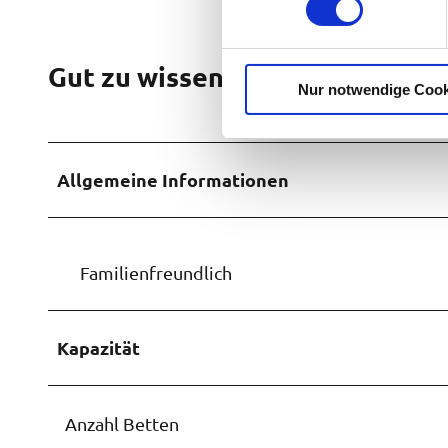
w
i
l
Gut zu wissen
Nur notwendige Cook
l
i
g
u
Allgemeine Informationen
n
g
s
a
Familienfreundlich
u
s
w
Kapazität
a
h
l
Anzahl Betten