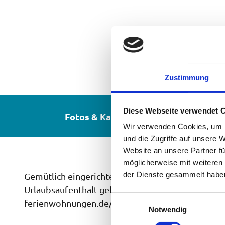
Zustimmung
Diese Webseite verwendet 
Fotos & Karte
Wir verwenden Cookies, um I
und die Zugriffe auf unsere 
Website an unsere Partner fü
möglicherweise mit weiteren
der Dienste gesammelt habe
Gemütlich eingerichtete Ferienwohnungen, ausge
Urlaubsaufenthalt gehört. Nähere Informationen 
E
ferienwohnungen.de/138945/ Ferienwohnung Kr
Notwendig
i
n