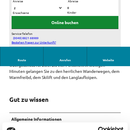
Anreise
Abreise
0
Kinder
Erwachsene
F
F
e
e
Online buchen
W
W
o
o
Service-Telefon
U
U
(0049) 8821 68989
F
Bestehen Fragen zur Unterkunft?
s
s
e
c
c
W
h
h
Gemütlich eingerichtete Ferienwohnung im 1.
Route
Anrufen
Website
o
i
i
Obergeschoss für zwei bis vier Personen. In wenigen
W
2
2
Minuten gelangen Sie zu den herrlichen Wanderwegen, dem
i
0
0
Warmfreibd, dem Skilift und den Langlaufloipen.
e
1
1
s
7
7
b
_
_
ö
Gut zu wissen
1
1
c
1
4
k
2
Allgemeine Informationen
0
2