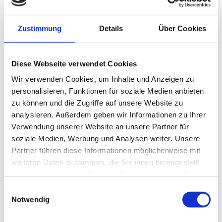
Familienfreundlich
0
_
2
Zustimmung
Details
Über Cookies
Kinderfreundlich
Sprachkenntnisse
Diese Webseite verwendet Cookies
Englisch
Wir verwenden Cookies, um Inhalte und Anzeigen zu
Kapazität
personalisieren, Funktionen für soziale Medien anbieten
zu können und die Zugriffe auf unsere Website zu
Anzahl Betten
4
analysieren. Außerdem geben wir Informationen zu Ihrer
Anzahl der Ferienwohnungen
1
Verwendung unserer Website an unsere Partner für
soziale Medien, Werbung und Analysen weiter. Unsere
Sprachkenntnisse
Partner führen diese Informationen möglicherweise mit
weiteren Daten zusammen, die Sie ihnen bereitgestellt
Englisch
haben oder die sie im Rahmen Ihrer Nutzung der Dienste
gesammelt haben.
Zahlungsmöglichkeiten
E
Notwendig
i
Barzahlung, Überweisung
n