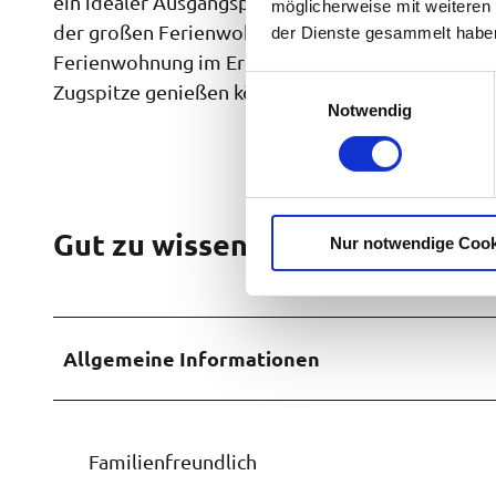
ein idealer Ausgangspunkt für Wanderungen und R
möglicherweise mit weiteren
der großen Ferienwohnung mit Ost- Süd - Westbalk
der Dienste gesammelt habe
Ferienwohnung im Erdgeschoß , wo sie die Abends
E
Zugspitze genießen können.
Notwendig
i
n
w
i
l
Gut zu wissen
Nur notwendige Cook
l
i
g
u
n
Allgemeine Informationen
g
s
a
u
Familienfreundlich
s