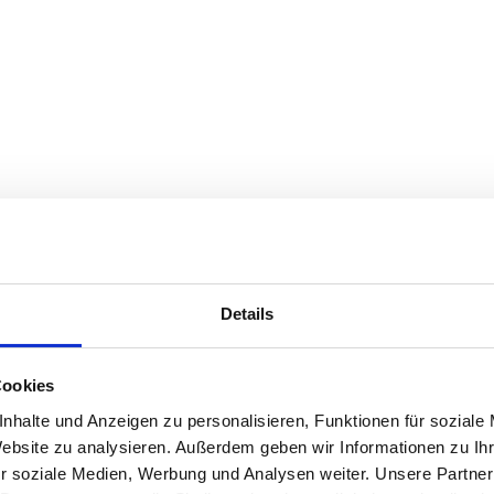
Beschreibung
Gut zu wisse
Details
Cookies
 Ortsrand von Farchant . Das Ortszentrum und die öffen
nhalte und Anzeigen zu personalisieren, Funktionen für soziale
ar. Langlaufloipen befinden sich in unmittelbarer Nähe, 
Website zu analysieren. Außerdem geben wir Informationen zu I
ugspitze und das Hausberggebiet erreichen . Unser Haus
r soziale Medien, Werbung und Analysen weiter. Unsere Partner