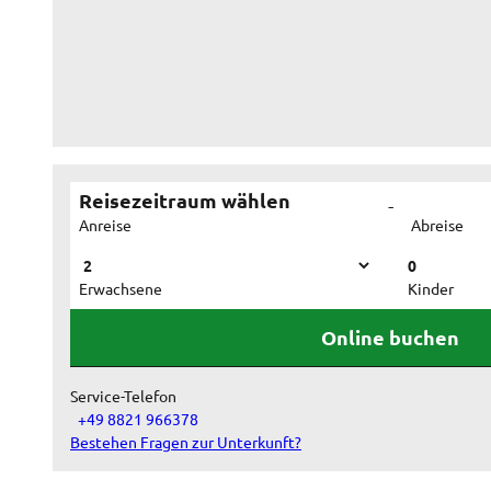
c
h
l
a
f
z
Reisezeitraum wählen
i
-
Anreise
Abreise
m
m
0
Erwachsene
Kinder
e
r
Online buchen
Service-Telefon
+49 8821 966378
Bestehen Fragen zur Unterkunft?