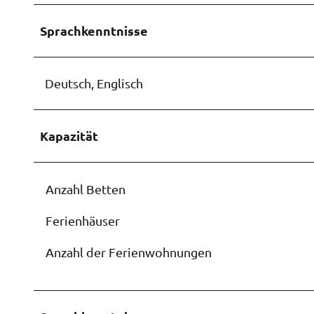
w
a
Sprachkenntnisse
h
l
Deutsch, Englisch
Kapazität
Anzahl Betten
Ferienhäuser
Anzahl der Ferienwohnungen