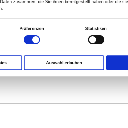
adtouren. Genießen Sie ihren Urlaub bei uns . Entwede
 Daten zusammen, die Sie ihnen bereitgestellt haben oder die s
on im 1. Stock , oder in der neu eingerichteten kleine
n.
onne auf der Terrasse mit Blick auf den Kramer und di
Präferenzen
Statistiken
ies
Auswahl erlauben