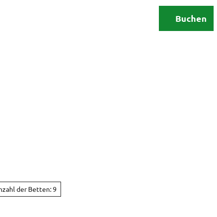
Erleben
Urlaubsplanung
Buchen
Suche
nzahl der Betten: 9