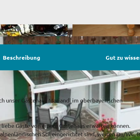
I
M
Beschreibung
Gut zu wisse
G
_
9
4
4
9
sich unser Gästehaus Mariandl im oberbayerischen
e, liebe Gäste von einem Gästehaus erwarten können.
alpenländischen Stil eingerichtet sind, weisen Du/WC, 