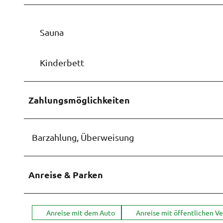
w
a
h
Sauna
l
Kinderbett
Zahlungsmöglichkeiten
Barzahlung, Überweisung
Anreise & Parken
Anreise mit dem Auto
Anreise mit öffentlichen V