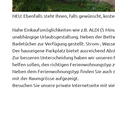
i
und Farbfernseher mit Kabelanschluss auf.
n
H
t
NEU: Ebenfalls steht Ihnen, falls gewünscht, kost
a
e
u
r
Nahe Einkaufsmöglichkeiten wie z.B. ALDI (5 Min
s
unabhängige Urlaubsgestaltung. Neben der Bettw
a
Badetücher zur Verfügung gestellt. Strom-, Wasse
n
Der hauseigene Parkplatz bietet ausreichend Abst
s
Zur besseren Unterscheidung haben wir unseren
i
helfen sollen, den richtigen Ferienwohnungstyp 
c
Neben dem Ferienwohnungstyp finden Sie auch d
h
mit der Raumgrösse aufgezeigt.
t
Besuchen Sie unsere private Internetseite mit vi