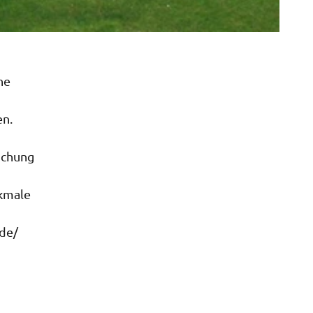
ne
en.
uchung
kmale
.de/