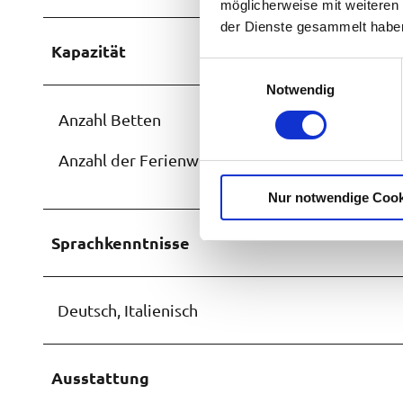
möglicherweise mit weiteren
der Dienste gesammelt habe
Kapazität
E
Notwendig
i
n
Anzahl Betten
w
i
Anzahl der Ferienwohnungen
l
Nur notwendige Cook
l
i
Sprachkenntnisse
g
u
n
g
Deutsch, Italienisch
s
a
u
Ausstattung
s